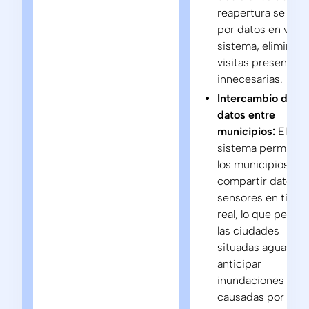
reapertura se guí
por datos en vivo 
sistema, eliminan
visitas presencial
innecesarias.
Intercambio de
datos entre
municipios:
El
sistema permite a
los municipios
compartir datos d
sensores en tiem
real, lo que permit
las ciudades
situadas aguas ab
anticipar
inundaciones
causadas por el