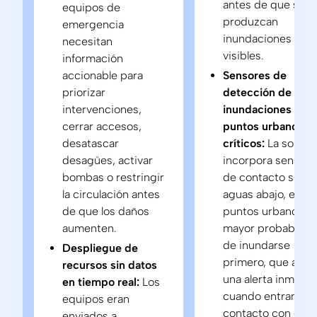
antes de que se
equipos de
produzcan
emergencia
inundaciones
necesitan
visibles.
información
accionable para
Sensores de
priorizar
detección de
intervenciones,
inundaciones en
cerrar accesos,
puntos urbanos
desatascar
críticos:
La soluci
desagües, activar
incorpora sensore
bombas o restringir
de contacto situa
la circulación antes
aguas abajo, en lo
de que los daños
puntos urbanos c
aumenten.
mayor probabilida
de inundarse
Despliegue de
primero, que acti
recursos sin datos
una alerta inmedia
en tiempo real:
Los
cuando entran en
equipos eran
contacto con el
enviados a