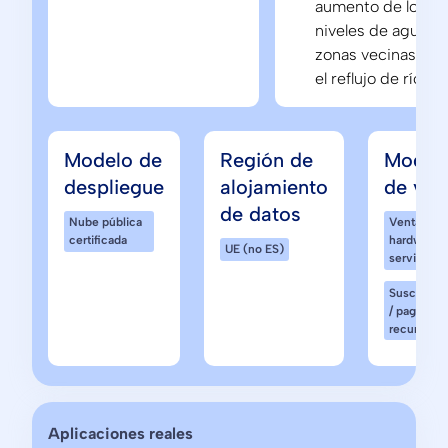
aumento de los
niveles de agua e
zonas vecinas, c
el reflujo de ríos.
Modelo de
Región de
Model
despliegue
alojamiento
de ven
de datos
Nube pública
Venta de
certificada
hardware 
UE (no ES)
servicios
Suscripci
/ pago
recurrente
Aplicaciones reales