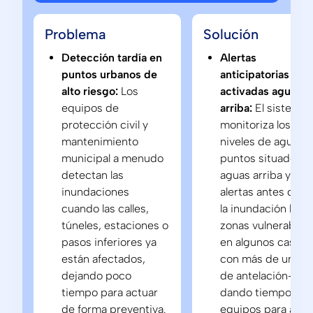
Problema
Solución
Detección tardía en
Alertas
puntos urbanos de
anticipatorias
alto riesgo:
Los
activadas aguas
equipos de
arriba:
El sistema
protección civil y
monitoriza los
mantenimiento
niveles de agua e
municipal a menudo
puntos situados
detectan las
aguas arriba y emi
inundaciones
alertas antes de q
cuando las calles,
la inundación llegu
túneles, estaciones o
zonas vulnerables
pasos inferiores ya
en algunos casos
están afectados,
con más de una h
dejando poco
de antelación—,
tiempo para actuar
dando tiempo a lo
de forma preventiva.
equipos para actu