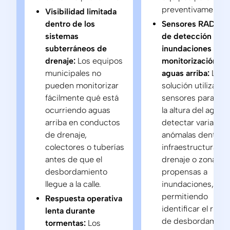
preventivamente.
Visibilidad limitada
dentro de los
Sensores RADAR 
sistemas
de detección de
subterráneos de
inundaciones para
drenaje:
Los equipos
monitorización
municipales no
aguas arriba:
La
pueden monitorizar
solución utiliza
fácilmente qué está
sensores para med
ocurriendo aguas
la altura del agua y
arriba en conductos
detectar variacio
de drenaje,
anómalas dentro 
colectores o tuberías
infraestructuras d
antes de que el
drenaje o zonas
desbordamiento
propensas a
llegue a la calle.
inundaciones,
permitiendo
Respuesta operativa
identificar el riesg
lenta durante
de desbordamien
tormentas:
Los