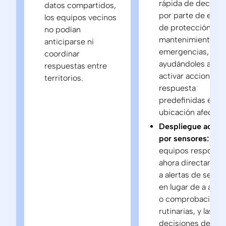
rápida de decisio
datos compartidos,
por parte de equi
los equipos vecinos
de protección civil
no podían
mantenimiento y
anticiparse ni
emergencias,
coordinar
ayudándoles a
respuestas entre
activar acciones 
territorios.
respuesta
predefinidas en la
ubicación afectad
Despliegue activ
por sensores:
Los
equipos respond
ahora directamen
a alertas de senso
en lugar de a avis
o comprobacione
rutinarias, y las
decisiones de