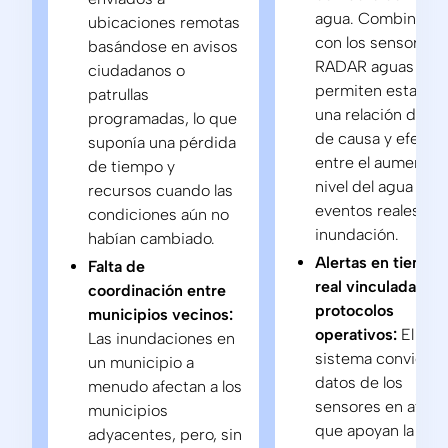
agua. Combinado
ubicaciones remotas
con los sensores
basándose en avisos
RADAR aguas arrib
ciudadanos o
permiten establec
patrullas
una relación direc
programadas, lo que
de causa y efecto
suponía una pérdida
entre el aumento 
de tiempo y
nivel del agua y lo
recursos cuando las
eventos reales de
condiciones aún no
inundación.
habían cambiado.
Alertas en tiempo
Falta de
real vinculadas a
coordinación entre
protocolos
municipios vecinos:
operativos:
El
Las inundaciones en
sistema convierte 
un municipio a
datos de los
menudo afectan a los
sensores en aviso
municipios
que apoyan la tom
adyacentes, pero, sin