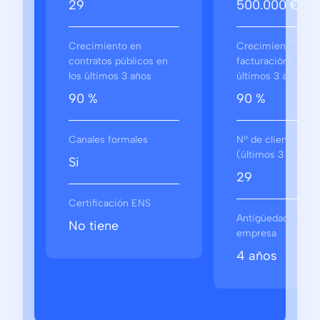
29
500.000 €
Crecimiento en
Crecimiento en
contratos públicos en
facturación en los
los últimos 3 años
últimos 3 años
90 %
90 %
Canales formales
Nº de clientes
(últimos 3 años)
Si
29
Certificación ENS
Antigüedad de la
No tiene
empresa
4 años