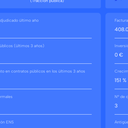
(Tracción pública)
djudicado último año
Factura
408.
úblicos (últimos 3 años)
Inversi
0 €
o en contratos públicos en los últimos 3 años
Crecimi
151 %
ormales
Nº de c
3
ción ENS
Antigü