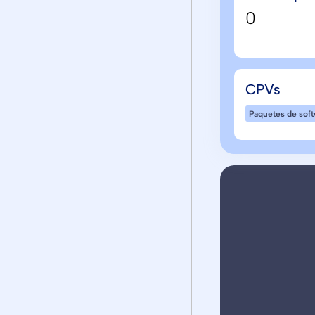
0
CPVs
Paquetes de sof