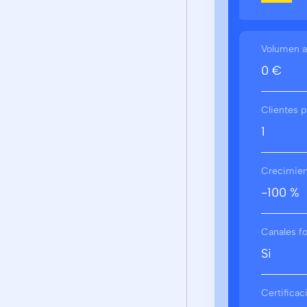
Volumen a
0 €
Clientes p
1
Crecimient
-100 %
Canales f
Si
Certifica