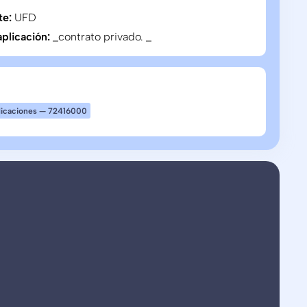
te:
UFD
aplicación:
_contrato privado. _
plicaciones — 72416000
qué trabajos de campo se están haciendo y
cias verificables - vídeo, foto y GPS
a. Sustituye inspecciones presenciales por