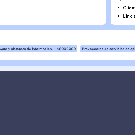
Clien
Link 
tware y sistemas de información — 48000000
Proveedores de servicios de a
Oonlive permite saber en tiempo real 
cuáles no. Convierte la actividad en calle en eviden
- eliminando la incertidumbre operativ