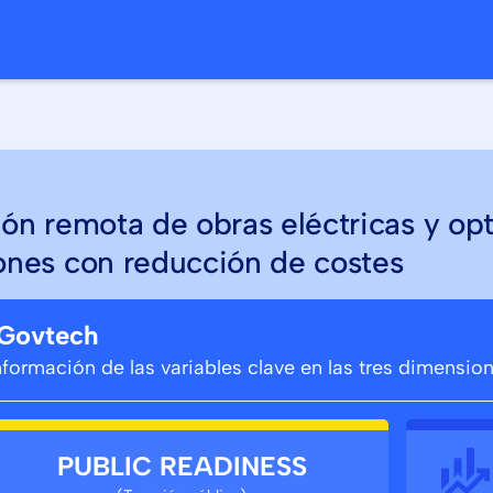
o
ión remota de obras eléctricas y op
ones con reducción de costes
 Govtech
información de las variables clave en las tres dimensi
PUBLIC READINESS