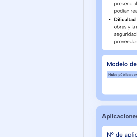
presencia
podían rea
Dificultad
obras y la
seguridad 
proveedor
Modelo de
Nube pública cer
Aplicacione
Nº de apli