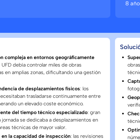
8 año
Soluci
ón compleja en entornos geográficamente
Super
: UFD debía controlar miles de obras
obras
as en amplias zonas, dificultando una gestión
técni
Captu
ndencia de desplazamientos físicos
: los
fotog
necesitaban trasladarse continuamente entre
Geop
nerando un elevado coste económico.
verif
iente del tiempo técnico especializado
: gran
Check
a jornada se dedicaba a desplazamientos en
técni
areas técnicas de mayor valor.
Optim
n en la capacidad de inspección
: las revisiones
númer