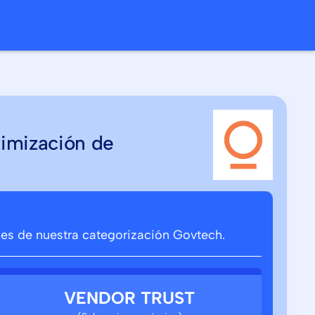
timización de
ones de nuestra categorización Govtech.
VENDOR TRUST