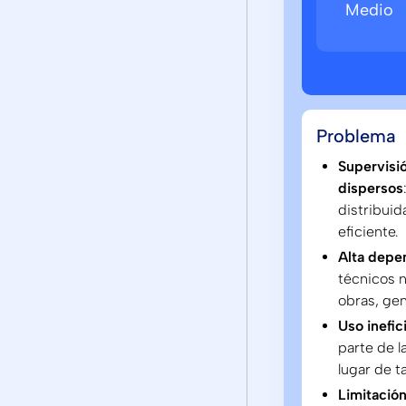
Medio
Problema
Supervisi
dispersos
distribuid
eficiente.
Alta depe
técnicos 
obras, ge
Uso inefic
parte de l
lugar de t
Limitació