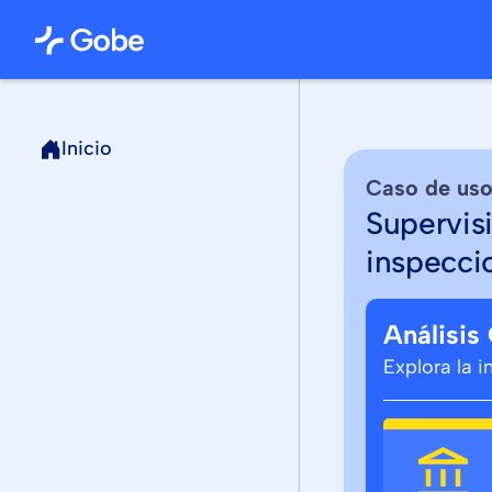
Inicio
Caso de us
Supervis
inspecci
Análisis
Explora la 