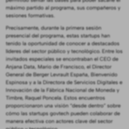
permitido sentar las bases para poder sacarle el
máximo partido al programa, sus compañeros y
sesiones formativas.
Precisamente, durante la primera sesión
presencial del programa, estas startups han
tenido la oportunidad de conocer a destacados
líderes del sector público y tecnológico. Entre los
invitados especiales se encontraban el CEO de
Anjana Data, Mario de Francisco, el Director
General de Berger Levrault España, Bienvenido
Espinosa y a la Directora de Servicios Digitales e
Innovación de la Fábrica Nacional de Moneda y
Timbre, Raquel Poncela. Estos encuentros
proporcionaron una visión “desde dentro” sobre
cómo las startups govtech pueden colaborar de
manera efectiva con actores clave del sector