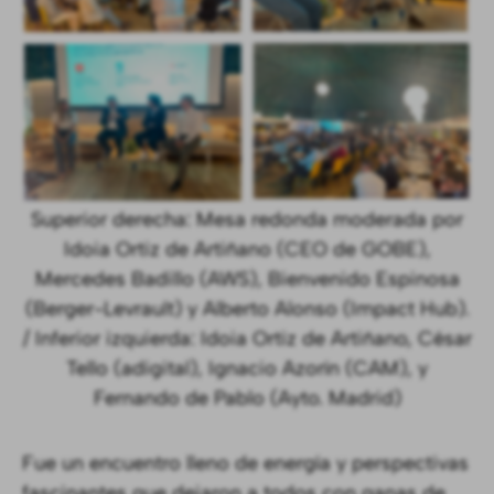
Superior derecha: Mesa redonda moderada por
Idoia Ortiz de Artiñano (CEO de GOBE),
Mercedes Badillo (AWS), Bienvenido Espinosa
(Berger-Levrault) y Alberto Alonso (Impact Hub).
/ Inferior izquierda: Idoia Ortiz de Artiñano, César
Tello (adigital), Ignacio Azorín (CAM), y
Fernando de Pablo (Ayto. Madrid)
Fue un encuentro lleno de energía y perspectivas
fascinantes que dejaron a todos con ganas de