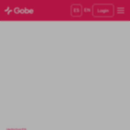
EN
ES
Login