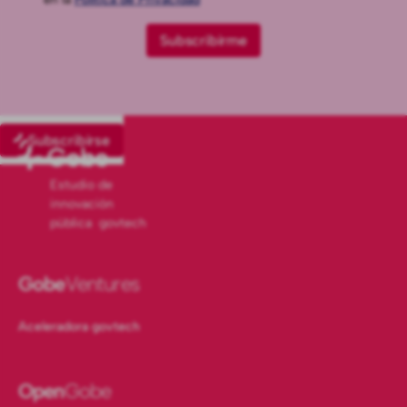
Subscribirse
Estudio de
innovación
pública govtech
Gobe
Ventures
Aceleradora govtech
Open
Gobe