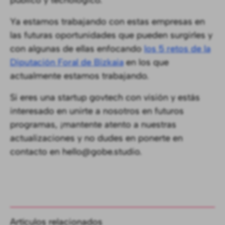
público y tecnológico.
Ya estamos trabajando con estas empresas en
las futuras oportunidades que pueden surgirles y
con algunas de ellas enfocando
los 5 retos de la
Diputación Foral de Bizkaia
en los que
actualmente estamos trabajando.
Si eres una startup govtech con visión y estás
interesado en unirte a nosotros en futuros
programas, ¡mantente atento a nuestras
actualizaciones y no dudes en ponerte en
contacto en hello@gobe.studio.
Artículos relacionados