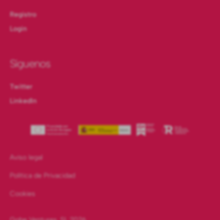
Registro
Login
Síguenos
Twitter
LinkedIn
Aviso legal
Política de Privacidad
Cookies
Gobe Ventures, SL
2026