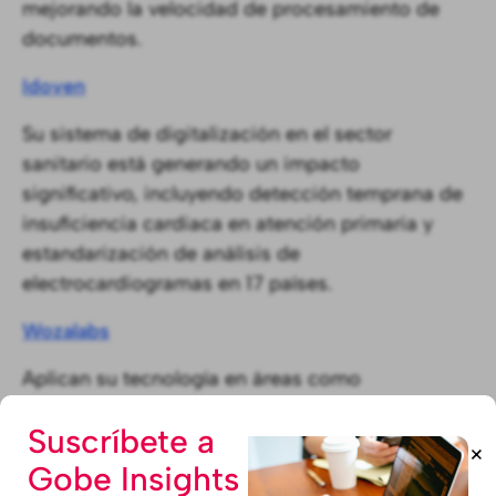
mejorando la velocidad de procesamiento de
documentos.
Idoven
Su sistema de digitalización en el sector
sanitario está generando un impacto
significativo, incluyendo detección temprana de
insuficiencia cardiaca en atención primaria y
estandarización de análisis de
electrocardiogramas en 17 países.
Wozalabs
Aplican su tecnología en áreas como
sostenibilidad, riesgo geográfico, cambio
Suscríbete a
climático y planificación para la innovación,
+
proporcionando datos geoespaciales para
Gobe Insights