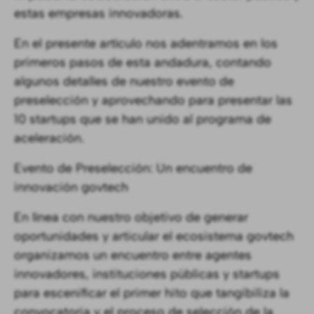
estas empresas innovadoras.
En el presente artículo nos adentramos en los
primeros pasos de esta andadura, contando
algunos detalles de nuestro evento de
preselección y aprovechando para presentar las
10 startups que se han unido al programa de
aceleración.
Evento de Preselección: Un encuentro de
innovación govtech
En línea con nuestro objetivo de generar
oportunidades y articular el ecosistema govtech
organizamos un encuentro entre agentes
innovadores, instituciones públicas y startups
para escenificar el primer hito que tangibiliza la
convocatoria y el proceso de selección de la