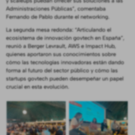
y scaleups puedan ofrecer sus soluciones a las
Administraciones Públicas”, comentaba
Fernando de Pablo durante el networking.
La segunda mesa redonda: “Articulando el
ecosistema de innovación govtech en España”,
reunió a Berger Levrault, AWS e Impact Hub,
quienes aportaron sus conocimientos sobre
cómo las tecnologías innovadoras están dando
forma al futuro del sector público y cómo las
startups govtech pueden desempeñar un papel
crucial en esta evolución.