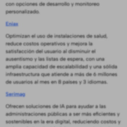
con opciones de desarrollo y monitoreo
personalizado.
Eniax
Optimizan el uso de instalaciones de salud,
reduce costos operativos y mejora la
satisfacción del usuario al disminuir el
ausentismo y las listas de espera, con una
amplia capacidad de escalabilidad y una sólida
infraestructura que atiende a más de 6 millones
de usuarios al mes en 8 países y 3 idiomas.
Serimag
Ofrecen soluciones de IA para ayudar a las
administraciones públicas a ser más eficientes y
sostenibles en la era digital, reduciendo costos y