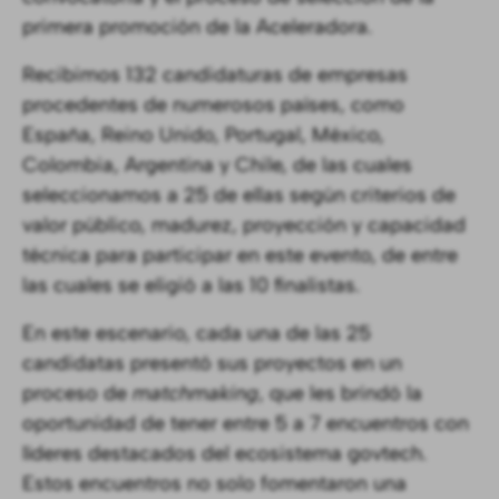
primera promoción de la Aceleradora.
Recibimos 132 candidaturas de empresas
procedentes de numerosos países, como
España, Reino Unido, Portugal, México,
Colombia, Argentina y Chile, de las cuales
seleccionamos a 25 de ellas según criterios de
valor público, madurez, proyección y capacidad
técnica para participar en este evento, de entre
las cuales se eligió a las 10 finalistas.
En este escenario, cada una de las 25
candidatas presentó sus proyectos en un
proceso de
matchmaking
, que les brindó la
oportunidad de tener entre 5 a 7 encuentros con
líderes destacados del ecosistema govtech.
Estos encuentros no solo fomentaron una