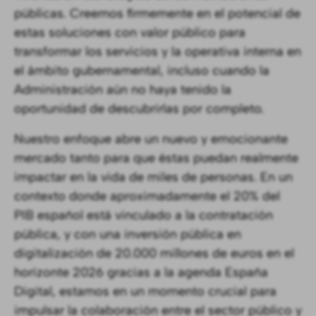
públicas. Creemos firmemente en el potencial de
estas soluciones con valor público para
transformar los servicios y la operativa interna en
el ámbito gubernamental, incluso cuando la
Administración aún no haya tenido la
oportunidad de descubrirlas por completo.
Nuestro enfoque abre un nuevo y emocionante
mercado tanto para que éstas puedan realmente
impactar en la vida de miles de personas. En un
contexto donde aproximadamente el 20% del
PIB español está vinculado a la contratación
pública, y con una inversión pública en
digitalización de 20.000 millones de euros en el
horizonte 2026 gracias a la agenda España
Digital, estamos en un momento crucial para
impulsar la colaboración entre el sector público y