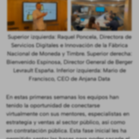
Superior izquierda: Raquel Poncela, Directora de
Servicios Digitales e Innovación de la Fábrica
Nacional de Moneda y Timbre. Superior derecha:
Bienvenido Espinosa, Director General de Berger
Levrault España. Inferior izquierda: Mario de
Francisco, CEO de Anjana Data
En estas primeras semanas los equipos han
tenido la oportunidad de conectarse
virtualmente con sus mentores, especialistas en
estrategia y ventas al sector público, así como
en contratación pública. Esta fase inicial les ha