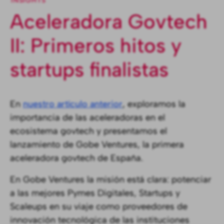
INSIGHTS
Aceleradora Govtech
II: Primeros hitos y
startups finalistas
En
nuestro artículo anterior
, exploramos la
importancia de las aceleradoras en el
ecosistema govtech y presentamos el
lanzamiento de Gobe Ventures, la primera
aceleradora govtech de España.
En Gobe Ventures la misión está clara: potenciar
a las mejores Pymes Digitales, Startups y
Scaleups en su viaje como proveedores de
innovación tecnológica de las instituciones