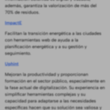
además, garantiza la valorización de más del
70% de residuos.
ImpactE
Facilitan la transición energética a las ciudades
con herramientas web de ayuda a la
planificación energética y a su gestión y
seguimiento.
Uphint
Mejoran la productividad y proporcionan
formación en el sector público, especialmente en
la fase actual de digitalización. Su experiencia en
simplificar herramientas complejas y su
capacidad para adaptarse a las necesidades
específicas hacen que su solución sea valiosa y