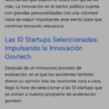
más. La innovación en el sector público cuenta
con grandes personalidades con una voluntad
clara de seguir impulsando este sector para que
continúe tomando relevancia.
Las 10 Startups Seleccionadas:
Impulsando la Innovación
Govtech
Después de un minucioso proceso de
evaluación, en el que los asistentes también
dieron su opinión tras las reuniones cara a cara,
llegó la hora de seleccionar a las 10 startups que
se unirían a nuestro programa de aceleración
govtech.