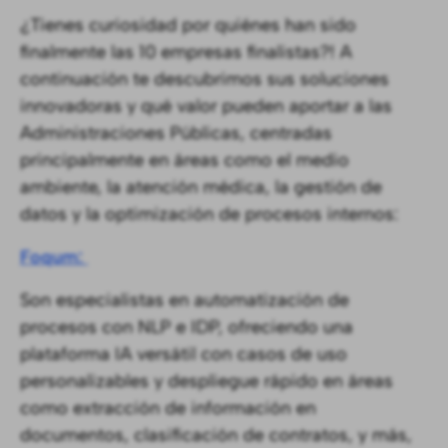
¿Tienes curiosidad por quiénes han sido
finalmente las 10 empresas finalistas?! A
continuación te descubrimos sus soluciones
innovadoras y qué valor pueden aportar a las
Administraciones Públicas, centradas
principalmente en áreas como el medio
ambiente, la atención médica, la gestión de
datos y la optimización de procesos internos:
Foqum:
Son especialistas en automatización de
procesos con NLP e IDP, ofreciendo una
plataforma IA versátil con casos de uso
personalizables y despliegue rápido en áreas
como extracción de información en
documentos, clasificación de contratos, y más,