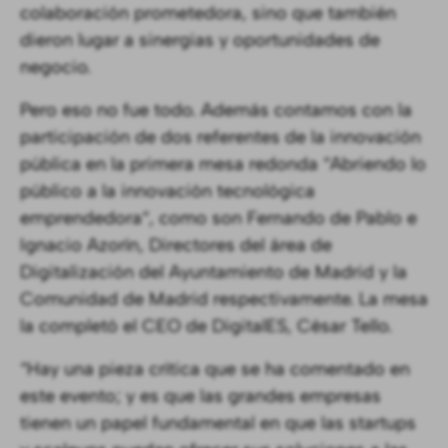
colaboración prometedora, sino que también
dieron lugar a sinergias y oportunidades de
negocio.
Pero eso no fue todo. Además contamos con la
participación de dos referentes de la innovación
pública en la primera mesa redonda “Abriendo lo
público a la innovación tecnológica
emprendedora“, como son Fernando de Pablo e
Ignacio Azorín, Directores del área de
Digitalización del Ayuntamiento de Madrid y la
Comunidad de Madrid respectivamente. La mesa
la completó el CEO de DigitalES, César Tello.
“Hay una pieza crítica que se ha comentado en
este evento; y es que las grandes empresas
tienen un papel fundamental en que las startups