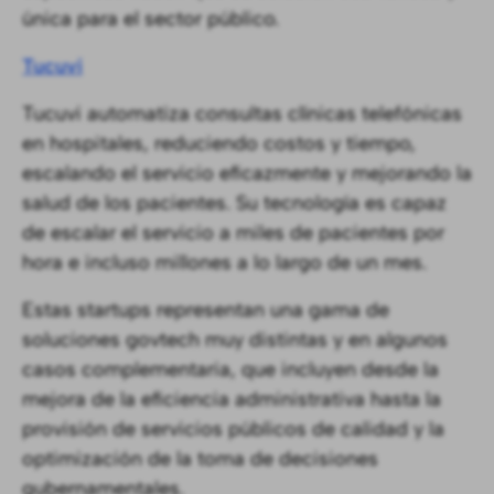
única para el sector público.
Tucuvi
Tucuvi automatiza consultas clínicas telefónicas
en hospitales, reduciendo costos y tiempo,
escalando el servicio eficazmente y mejorando la
salud de los pacientes. Su tecnología es capaz
de escalar el servicio a miles de pacientes por
hora e incluso millones a lo largo de un mes.
Estas startups representan una gama de
soluciones govtech muy distintas y en algunos
casos complementaria, que incluyen desde la
mejora de la eficiencia administrativa hasta la
provisión de servicios públicos de calidad y la
optimización de la toma de decisiones
gubernamentales.