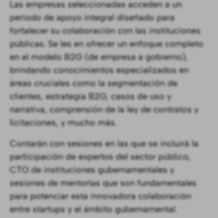
Las empresas seleccionadas acceden a un
periodo de apoyo integral diseñado para
fortalecer su colaboración con las instituciones
públicas. Se les en ofrecer un enfoque completo
en el modelo B2G (de empresa a gobierno),
brindando conocimientos especializados en
áreas cruciales como la segmentación de
clientes, estrategia B2G, casos de uso y
narrativa, comprensión de la ley de contratos y
licitaciones, y mucho más.
Contarán con sesiones en las que se incluirá la
participación de expertos del sector público,
CTO de instituciones gubernamentales y
sesiones de mentorías que son fundamentales
para potenciar esta innovadora colaboración
entre startups y el ámbito gubernamental.