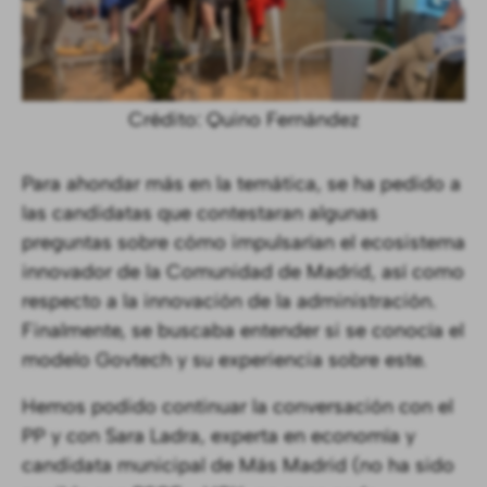
Crédito: Quino Fernández
Para ahondar más en la temática, se ha pedido a
las candidatas que contestaran algunas
preguntas sobre cómo impulsarían el ecosistema
innovador de la Comunidad de Madrid, así como
respecto a la innovación de la administración.
Finalmente, se buscaba entender si se conocía el
modelo Govtech y su experiencia sobre este.
Hemos podido continuar la conversación con el
PP y con Sara Ladra, experta en economía y
candidata municipal de Más Madrid (no ha sido