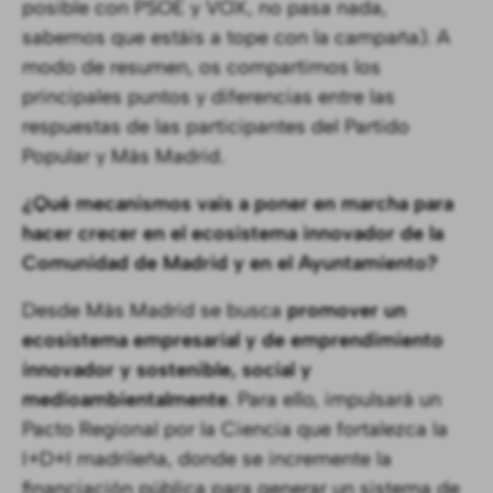
posible con PSOE y VOX, no pasa nada,
sabemos que estáis a tope con la campaña). A
modo de resumen, os compartimos los
principales puntos y diferencias entre las
respuestas de las participantes del Partido
Popular y Más Madrid.
¿Qué mecanismos vais a poner en marcha para
hacer crecer en el ecosistema innovador de la
Comunidad de Madrid y en el Ayuntamiento?
Desde Más Madrid se busca
promover un
ecosistema empresarial y de emprendimiento
innovador y sostenible, social y
medioambientalmente
. Para ello, impulsará un
Pacto Regional por la Ciencia que fortalezca la
I+D+I madrileña, donde se incremente la
financiación pública para generar un sistema de