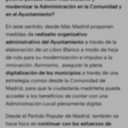
modernizar la Administración en la Comunidad y
en el Ayuntamiento?
En este sentido, desde Más Madrid proponen
medidas de
rediseño organizativo
administrativo
del Ayuntamiento
a través de la
elaboración de un Libro Blanco a modo de hoja
de ruta para su modernización e impulso a la
innovación. Asimismo, asegurar la plena
digitalización de los municipios
a través de una
estrategia común desde la Comunidad de
Madrid, para que la ciudadanía madrileña pueda
acceder a los beneficios de contar con una
Administración Local plenamente digital.
Desde el Partido Popular de Madrid, también se
hace foco en
continuar con los esfuerzos de