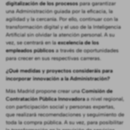
digitalización de los procesos
para garantizar
una Administración guiada por la eficacia, la
agilidad y la cercanía. Por ello, continuar con la
transformación digital y el uso de la Inteligencia
Artificial sin olvidar la atención personal. A su
vez, se centrará en la
excelencia de los
empleados públicos
a través de oportunidades
para crecer en sus respectivas carreras.
¿Qué medidas y proyectos consideráis para
incorporar innovación a la Administración?
Más Madrid propone crear una
Comisión de
Contratación Pública Innovadora
a nivel regional,
con participación social y personas expertas,
que realizará recomendaciones y seguimiento de
toda la compra pública. A su vez, para posibilitar