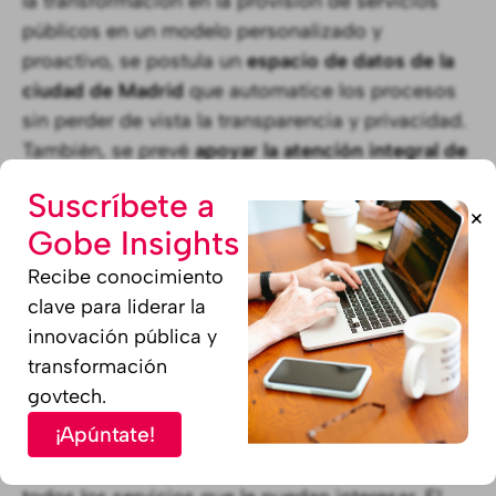
la transformación en la provisión de servicios
públicos en un modelo personalizado y
proactivo, se postula un
espacio de datos de la
ciudad de Madrid
que automatice los procesos
sin perder de vista la transparencia y privacidad.
También, se prevé
apoyar la atención integral de
la administración a la ciudadanía
con diversos
Suscríbete a
programas como el programa de ayuda y
+
Gobe Insights
asistencia digital para colectivos vulnerables.
Recibe conocimiento
Desde el programa del Partido Popular, también
clave para liderar la
se focaliza en la
digitalización y acercar el
innovación pública y
sistema de atención al ciudadano a los
transformación
municipios menos poblados
. Por eso, se busca
govtech.
asegurar la accesibilidad a los servicios de la
¡Apúntate!
Comunidad de Madrid a través de la
Cuenta
Digital del Ciudadano,
un espacio para integrar