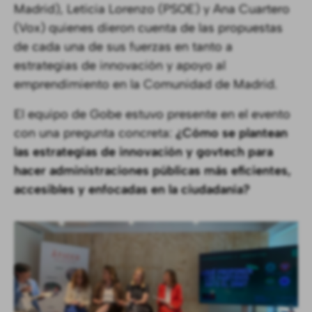
Madrid), Leticia Lorenzo (PSOE) y Ana Cuartero
(Vox) quienes dieron cuenta de las propuestas
de cada una de sus fuerzas en tanto a
estrategias de innovación y apoyo al
emprendimiento en la Comunidad de Madrid.
El equipo de Gobe estuvo presente en el evento
con una pregunta concreta:
¿Cómo se plantean
las estrategías de innovación y govtech para
hacer administraciones públicas más eficientes,
accesibles y enfocadas en la ciudadanía?