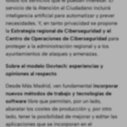
todos los servicios que le puedan interesar. El
servicio de la Atención al Ciudadano incluirá
inteligencia artificial para automatizar y prever
necesidades. Y, en tanto privacidad se propone
la
Estrategia regional de Ciberseguridad y el
Centro de Operaciones de Ciberseguridad
para
proteger a la administración regional y a los
ayuntamientos de ataques y amenazas.
Sobre el modelo Govtech: experiencias y
opiniones al respecto
Desde Más Madrid, ven fundamental
incorporar
nuevos métodos de trabajo y tecnologías de
software
libre que permitan, por un lado,
abaratar los costes de producción y, por otro
lado, tener la posibilidad de mejorar y editar las
aplicaciones que se incorporan en el