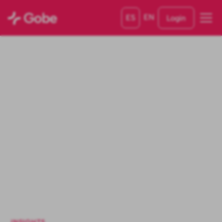
EN
ES
Login