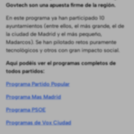
Govtech son una apuesta firme de la región.
En este programa ya han participado 10
ayuntamientos (entre ellos, el más grande, el de
la ciudad de Madrid y el más pequeño,
Madarcos). Se han pilotado retos puramente
tecnológicos y otros con gran impacto social.
Aquí podéis ver el programas completos de
todos partidos:
Programa Partido Popular
Programa Mas Madrid
Programa PSOE
Programas de Vox Ciudad