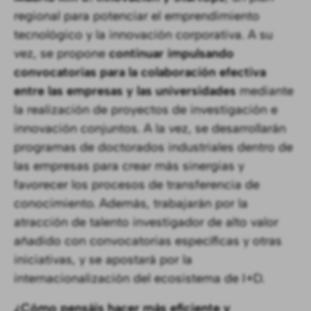
regional para potenciar el emprendimiento
tecnológico y la innovación corporativa. A su
vez, se propone
continuar impulsando
convocatorias para la colaboración efectiva
entre las empresas y las universidades
mediante
la realización de proyectos de investigación e
innovación conjuntos. A la vez, se desarrollarán
programas de doctorados industriales dentro de
las empresas para crear más sinergias y
favorecer los procesos de transferencia de
conocimiento. Además, trabajarán por la
atracción de talento investigador de alto valor
añadido con convocatorias específicas y otras
iniciativas, y se apostará por la
internacionalización del ecosistema de I+D.
¿Cómo pensáis hacer más eficiente y