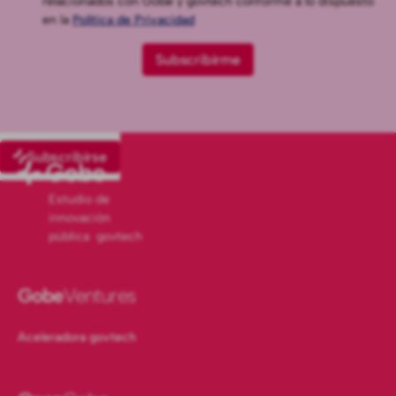
relacionados con Gobe y govtech conforme a lo dispuesto
en la
Política de Privacidad
Subscribirse
Estudio de
innovación
pública govtech
Gobe
Ventures
Aceleradora govtech