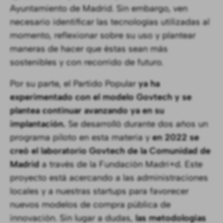
Ayuntamiento de Madrid. Sin embargo, ven
necesario identificar las tecnologías utilizadas al
momento, reflexionar sobre su uso y plantear
maneras de hacer que éstas sean más
sostenibles y con recorrido de futuro.
Por su parte, el Partido Popular
ya ha
experimentado con el modelo Govtech y se
plantea continuar avanzando ya en su
implantación.
Se desarrolló durante dos años un
programa piloto en esta materia y
en 2022 se
creó el laboratorio Govtech de la Comunidad de
Madrid
a través de la Fundación Madri+d. Este
proyecto está acercando a las administraciones
locales y a nuestras startups para favorecer
nuevos modelos de compra pública de
innovación. Sin lugar a dudas,
las metodologías