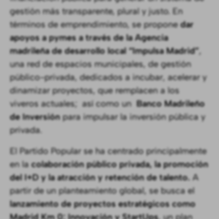
gestión más transparente, plural y justo. En
términos de emprendimiento, se propone
dar
apoyos a pymes a través de la Agencia
madrileña de desarrollo local “Impulsa Madrid”
,
una red de espacios municipales, de gestión
público-privada, dedicados a incubar, acelerar y
dinamizar proyectos, que remplacen a los
viveros actuales; así como un
Banco Madrileño
de Inversión
para impulsar la inversión pública y
privada.
El Partido Popular se ha centrado principalmente
en la
colaboración público privada, la promoción
del I+D y la atracción y retención de talento.
A
partir de un planteamiento global, se busca el
lanzamiento de proyectos estratégicos como
Madrid Km 0: Innovación y StartUps
, un plan