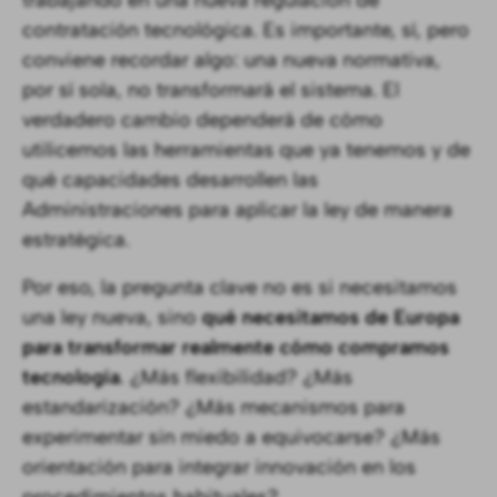
trabajando en una nueva regulación de
contratación tecnológica. Es importante, sí, pero
conviene recordar algo: una nueva normativa,
por sí sola, no transformará el sistema. El
verdadero cambio dependerá de cómo
utilicemos las herramientas que ya tenemos y de
qué capacidades desarrollen las
Administraciones para aplicar la ley de manera
estratégica.
Por eso, la pregunta clave no es si necesitamos
una ley nueva, sino
qué necesitamos de Europa
para transformar realmente cómo compramos
tecnología
. ¿Más flexibilidad? ¿Más
estandarización? ¿Más mecanismos para
experimentar sin miedo a equivocarse? ¿Más
orientación para integrar innovación en los