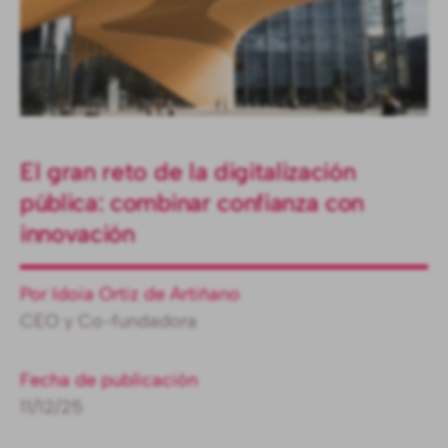
El gran reto de la digitalización
pública: combinar confianza con
innovación
Por Idoia Ortiz de Artiñano
CEO y Co-fundadora
Fecha de publicación
11/12/25