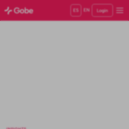
EN
ES
Login