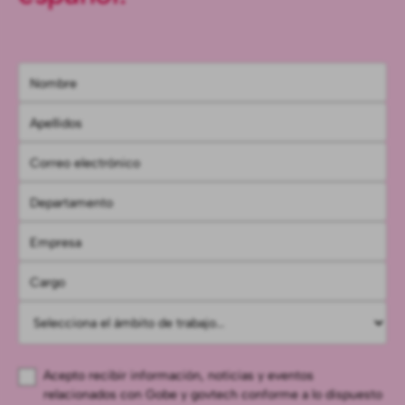
Acepto recibir información, noticias y eventos
relacionados con Gobe y govtech conforme a lo dispuesto