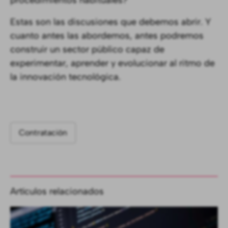
procedimientos habituales?
Estas son las discusiones que debemos abrir. Y
cuanto antes las abordemos, antes podremos
construir un sector público capaz de
experimentar, aprender y evolucionar al ritmo de
la innovación tecnológica.
Contratación
Artículos relacionados