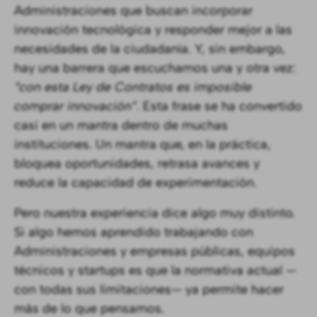
Administraciones que buscan incorporar
innovación tecnológica y responder mejor a las
necesidades de la ciudadanía. Y, sin embargo,
hay una barrera que escuchamos una y otra vez:
“con esta Ley de Contratos es imposible
comprar innovación”
. Esta frase se ha convertido
casi en un mantra dentro de muchas
instituciones. Un mantra que, en la práctica,
bloquea oportunidades, retrasa avances y
reduce la capacidad de experimentación.
Pero nuestra experiencia dice algo muy distinto.
Si algo hemos aprendido trabajando con
Administraciones y empresas públicas, equipos
técnicos y startups es que la normativa actual —
con todas sus limitaciones— ya permite hacer
más de lo que pensamos.