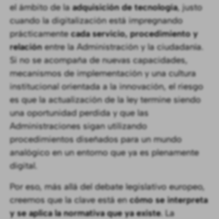
el ámbito de la
adquisición de tecnología
, justo
cuando la digitalización está impregnando
prácticamente
cada servicio, procedimiento y
relación
entre la Administración y la ciudadanía.
Si no se acompaña de nuevas capacidades,
mecanismos de implementación y una cultura
institucional orientada a la innovación, el riesgo
es que la actualización de la ley termine siendo
una oportunidad perdida y que las
Administraciones sigan utilizando
procedimientos diseñados para un mundo
analógico en un entorno que ya es plenamente
digital.
Por eso, más allá del debate legislativo europeo,
creemos que la clave está en
cómo se interpreta
y se aplica la normativa que ya existe
. La