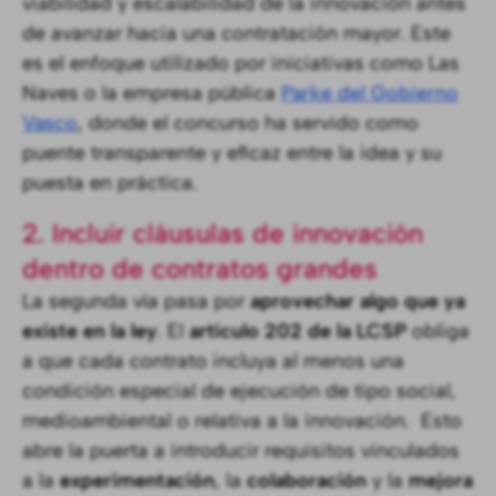
viabilidad y escalabilidad de la innovación antes
de avanzar hacia una contratación mayor. Este
es el enfoque utilizado por iniciativas como Las
Naves o la empresa pública
Parke del Gobierno
Vasco
, donde el concurso ha servido como
puente transparente y eficaz entre la idea y su
puesta en práctica.
2. Incluir cláusulas de innovación
dentro de contratos grandes
La segunda vía pasa por
aprovechar algo que ya
existe en la ley
. El
artículo 202 de la LCSP
obliga
a que cada contrato incluya al menos una
condición especial de ejecución de tipo social,
medioambiental o relativa a la innovación. Esto
abre la puerta a introducir requisitos vinculados
a la
experimentación
, la
colaboración
y la
mejora