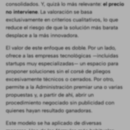
consolidados. Y, quizá lo más relevante:
el precio
no interviene
. La valoración se basa
exclusivamente en criterios cualitativos, lo que
reduce el riesgo de que la solución más barata
desplace a la más innovadora.
El valor de este enfoque es doble. Por un lado,
ofrece a las empresas tecnológicas —incluidas
startups muy especializadas— un espacio para
proponer soluciones sin el corsé de pliegos
excesivamente técnicos o cerrados. Por otro,
permite a la Administración premiar una o varias
propuestas y, a partir de ahí, abrir un
procedimiento negociado sin publicidad con
quienes hayan resultado ganadoras.
Este modelo se ha aplicado de diversas