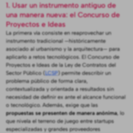
1. Usar un instrumento antiguo de
una manera nueva: el Concurso de
Proyectos e Ideas
La primera vía consiste en reaprovechar un
instrumento tradicional —históricamente
asociado al urbanismo y la arquitectura— para
aplicarlo a retos tecnológicos. El Concurso de
Proyectos e Ideas de la Ley de Contratos del
Sector Público (
LCSP
) permite describir un
problema público de forma clara,
contextualizada y orientada a resultados sin
necesidad de definir ex ante el alcance funcional
o tecnológico. Además, exige que las
propuestas se presenten de manera anónima
, lo
que nivela el terreno de juego entre startups
especializadas y grandes proveedores