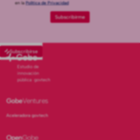
en la
Política de Privacidad
Subscribirse
Estudio de
innovación
pública govtech
Gobe
Ventures
Aceleradora govtech
Open
Gobe