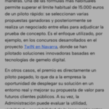
maneras. Una de las fórmulas más habituales
permite superar el límite habitual de 15.000 euros
de un piloto rápido: se seleccionan varias
propuestas ganadoras y posteriormente se
realiza un negociado entre ellas para adjudicar la
prueba de concepto. Es el enfoque utilizado, por
ejemplo, en los concursos desarrollados en el
proyecto
TwIN en Navarra
, donde se han
pilotado soluciones innovadoras basadas en
tecnologías de gemelo digital.
En otros casos, el premio es directamente un
piloto pagado, lo que da a la empresa la
oportunidad de desplegar su solución en un
entorno real y mejorar su propuesta de valor para
futuros clientes públicos. A su vez, la
Administración puede evaluar la utilidad,