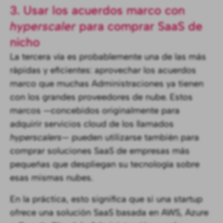
3. Usar los acuerdos marco con
hyperscaler
para comprar SaaS de
nicho
La tercera vía es probablemente una de las más
rápidas y eficientes: aprovechar los acuerdos
marco que muchas Administraciones ya tienen
con los grandes proveedores de nube. Estos
marcos —concebidos originalmente para
adquirir servicios cloud de los llamados
hyperscalers
— pueden utilizarse también para
comprar soluciones SaaS de empresas más
pequeñas que despliegan su tecnología sobre
esas mismas nubes.
En la práctica, esto significa que si una startup
ofrece una solución SaaS basada en AWS, Azure