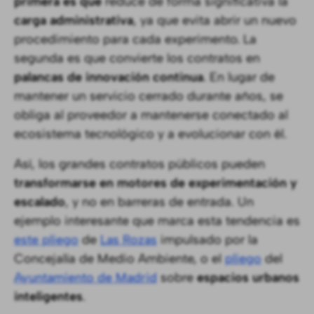
primera es que
reduce de forma significativa la
carga administrativa
, ya que evita abrir un nuevo
procedimiento para cada experimento. La
segunda es que convierte los contratos en
palancas de innovación continua
. En lugar de
mantener un servicio cerrado durante años, se
obliga al proveedor a mantenerse conectado al
ecosistema tecnológico y a evolucionar con él.
Así, los grandes contratos públicos pueden
transformarse en motores de experimentación y
escalado
, y no en barreras de entrada. Un
ejemplo interesante que marca esta tendencia es
este pliego
de
Las Rozas
impulsado por la
Concejalía de Medio Ambiente, o el
pliego
del
Ayuntamiento de Madrid
sobre
espacios urbanos
inteligentes
.