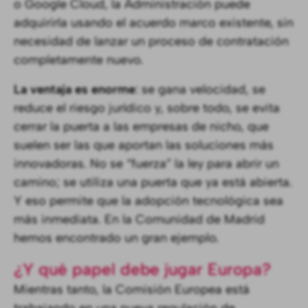
o Google Cloud, la Administración puede
adquirirla usando el acuerdo marco existente, sin
necesidad de lanzar un proceso de contratación
completamente nuevo.
La ventaja es enorme
: se gana velocidad, se
reduce el riesgo jurídico y, sobre todo, se evita
cerrar la puerta a las empresas de nicho, que
suelen ser las que aportan las soluciones más
innovadoras. No se “fuerza” la ley para abrir un
camino; se utiliza una puerta que ya está abierta.
Y eso permite que la adopción tecnológica sea
más inmediata. En la Comunidad de Madrid
hemos encontrado un gran ejemplo.
¿Y qué papel debe jugar Europa?
Mientras tanto, la Comisión Europea está