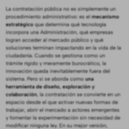
La contratación pública no es simplemente un
procedimiento administrativo: es el
mecanismo
estratégico
que determina qué tecnología
incorpora una Administración, qué empresas
logran acceder al mercado público y qué
soluciones terminan impactando en la vida de la
ciudadanía. Cuando se gestiona como un
trámite rígido y meramente burocrático, la
innovación queda inevitablemente fuera del
sistema. Pero si se aborda como
una
herramienta de diseño, exploración y
colaboración
, la contratación se convierte en un
espacio desde el que activar nuevas formas de
trabajar, abrir el mercado a actores emergentes
y fomentar la experimentación sin necesidad de
modificar ninguna ley. En su mejor versión,