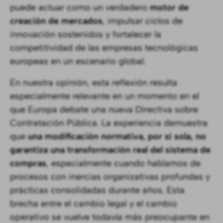
puede actuar como un verdadero
motor de
creación de mercados
, impulsar ciclos de
innovación sostenidos y fortalecer la
competitividad de las empresas tecnológicas
europeas en un escenario global.
En nuestra opinión, esta reflexión resulta
especialmente relevante en un momento en el
que Europa debate una nueva Directiva sobre
Contratación Pública. La experiencia demuestra
que
una modificación normativa, por sí sola, no
garantiza una transformación real del sistema de
compras
, especialmente cuando hablamos de
procesos con inercias organizativas profundas y
prácticas consolidadas durante años. Esta
brecha entre el cambio legal y el cambio
operativo se vuelve todavía más preocupante en