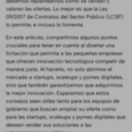
debemos replantearnos cómo se validan y
valoran las ofertas. Lo mejor es que la Ley
09/2017 de Contratos del Sector Público (LCSP)
lo permite, e incluso lo fomenta.
En este artículo, compartimos algunos puntos
cruciales para tener en cuenta al diseñar una
licitación que permita a las pequeñas empresas
que ofrecen innovación tecnológica competir de
manera justa. Al hacerlo, no solo abrimos el
mercado a startups, scaleups y pymes digitales,
sino que también garantizamos que adquirimos
la mejor innovación. Esperamos que estos
consejos sean útiles tanto para los equipos de
gobierno que buscan ampliar su oferta como
para las startups, scaleups y pymes digitales que
desean vender sus soluciones a las