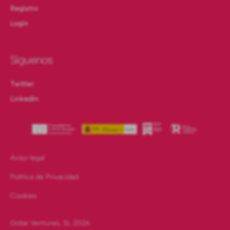
Registro
Login
Síguenos
Twitter
LinkedIn
Aviso legal
Política de Privacidad
Cookies
Gobe Ventures, SL
2026