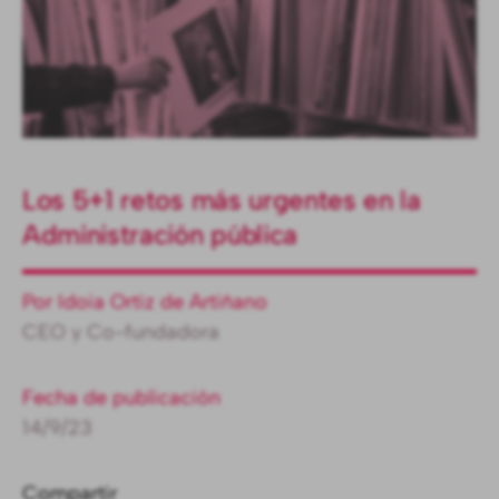
Los 5+1 retos más urgentes en la
Administración pública
Por Idoia Ortiz de Artiñano
CEO y Co-fundadora
Fecha de publicación
14/9/23
Compartir