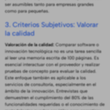
ser asumibles tanto para empresas grandes
como para pequeñas.
3. Criterios Subjetivos: Valorar
la calidad
Valoración de la calidad:
Comparar software o
innovación tecnológica no es una tarea sencilla
al leer una memoria escrita de 100 páginas. Es
esencial interactuar con el proveedor y realizar
pruebas de concepto para evaluar la calidad.
Este enfoque también es aplicable a los
servicios de consultoría, especialmente en el
ámbito de la innovación. Entrevistas que
demuestren el cumplimiento del 80% de las
funcionalidades requeridas o el conocimiento de