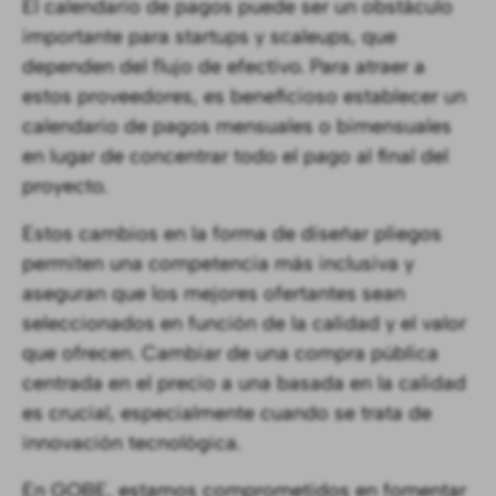
El calendario de pagos puede ser un obstáculo
importante para startups y scaleups, que
dependen del flujo de efectivo. Para atraer a
estos proveedores, es beneficioso establecer un
calendario de pagos mensuales o bimensuales
en lugar de concentrar todo el pago al final del
proyecto.
Estos cambios en la forma de diseñar pliegos
permiten una competencia más inclusiva y
aseguran que los mejores ofertantes sean
seleccionados en función de la calidad y el valor
que ofrecen. Cambiar de una compra pública
centrada en el precio a una basada en la calidad
es crucial, especialmente cuando se trata de
innovación tecnológica.
En GOBE, estamos comprometidos en fomentar