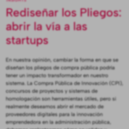
INSIGHTS
Rediseñar los Pliegos:
abrir la vía a las
startups
En nuestra opinión, cambiar la forma en que se
diseñan los pliegos de compra pública podría
tener un impacto transformador en nuestro
sistema. La Compra Pública de Innovación (CPI),
concursos de proyectos y sistemas de
homologación son herramientas útiles, pero si
realmente deseamos abrir el mercado de
proveedores digitales para la innovación
emprendedora en la administración pública,