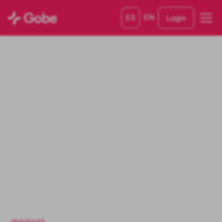
EN
ES
Login