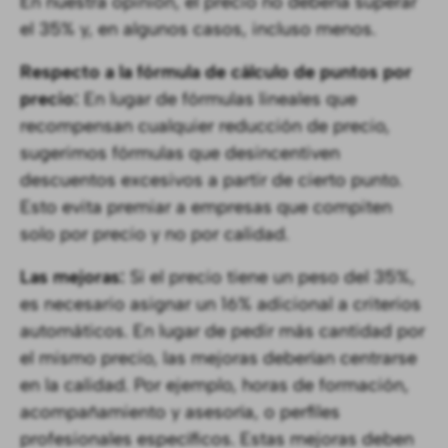
En nuestra opinión, el precio no debería superar
el 35% y, en algunos casos, incluso menos.
Respecto a la fórmula de cálculo de puntos por
precio:
En lugar de fórmulas lineales que
recompensan cualquier reducción de precio,
sugerimos fórmulas que desincentiven
descuentos excesivos a partir de cierto punto.
Esto evita premiar a empresas que compiten
solo por precio y no por calidad.
Las mejoras:
Si el precio tiene un peso del 35%,
es necesario asignar un 16% adicional a criterios
automáticos. En lugar de pedir más cantidad por
el mismo precio, las mejoras deberían centrarse
en la calidad. Por ejemplo, horas de formación,
acompañamiento y asesoría, o perfiles
profesionales específicos. Estas mejoras deben