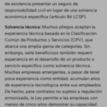
de existencia presentar un seguro de
responsabilidad civil en lugar de una solvencia
económica específica (artículo 86 LCSP).
Solvencia técnica:
Muchos pliegos aceptan la
experiencia técnica basada en la Clasificación
Común de Productos y Servicios (CPV), que
abarca una amplia gama de categorías. Sin
embargo, sería beneficioso también requerir
experiencia en el desarrollo de un producto o
servicio específico como solvencia técnica.
Muchas empresas emergentes, a pesar de tener
poca experiencia como entidad, acumulan años
de experiencia tecnológica entre sus empleados.
De hecho, para contratos no sujetos a regulación
armonizada, la Ley permite a las empresas con
menos de cinco años demostrar su capacidad