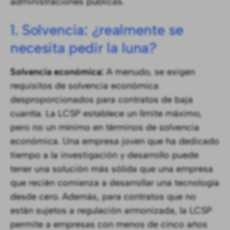
administraciones públicas.
1. Solvencia: ¿realmente se
necesita pedir la luna?
Solvencia económica:
A menudo, se exigen
requisitos de solvencia económica
desproporcionados para contratos de baja
cuantía. La LCSP establece un límite máximo,
pero no un mínimo en términos de solvencia
económica. Una empresa joven que ha dedicado
tiempo a la investigación y desarrollo puede
tener una solución más sólida que una empresa
que recién comienza a desarrollar una tecnología
desde cero. Además, para contratos que no
están sujetos a regulación armonizada, la LCSP
permite a empresas con menos de cinco años