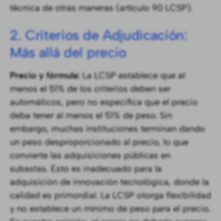
técnica de otras maneras (artículo 90 LCSP).
2. Criterios de Adjudicación:
Más allá del precio
Precio y fórmula:
La LCSP establece que al
menos el 51% de los criterios deben ser
automáticos, pero no especifica que el precio
deba tener al menos el 51% de peso. Sin
embargo, muchas instituciones terminan dando
un peso desproporcionado al precio, lo que
convierte las adquisiciones públicas en
subastas. Esto es inadecuado para la
adquisición de innovación tecnológica, donde la
calidad es primordial. La LCSP otorga flexibilidad
y no establece un mínimo de peso para el precio.