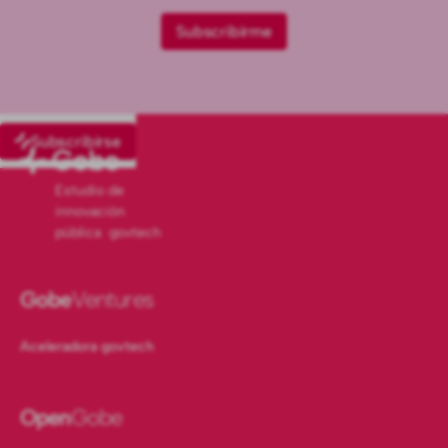
Subscribirse
Estudio de
innovación
pública govtech
Gobe
Ventures
Aceleradora govtech
Open
Gobe