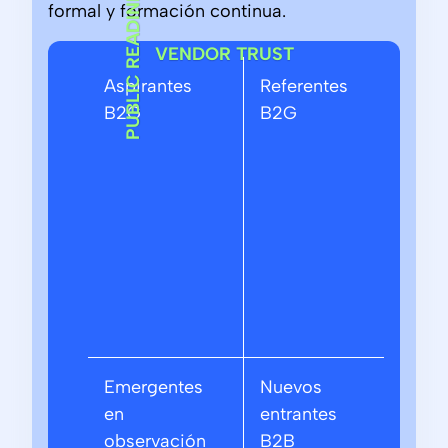
PUBLIC READINESS
formal y formación continua.
VENDOR TRUST
Aspirantes
Referentes
B2G
B2G
Emergentes
Nuevos
en
entrantes
observación
B2B