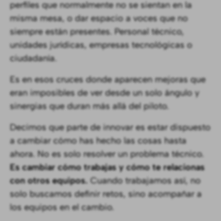
perfiles que normalmente no se sientan en la
misma mesa, o dar espacio a voces que no
siempre están presentes. Personal técnico,
unidades jurídicas, empresas tecnológicas o
ciudadanía.
Es en esos cruces donde aparecen mejoras que
eran imposibles de ver desde un solo ángulo y
sinergias que duran más allá del piloto.
Decimos que parte de innovar es estar dispuesto
a cambiar cómo has hecho las cosas hasta
ahora. No es solo resolver un problema técnico.
Es cambiar cómo trabajas y cómo te relacionas
con otros equipos.
Cuando trabajamos así, no
solo buscamos definir retos, sino acompañar a
los equipos en el cambio.