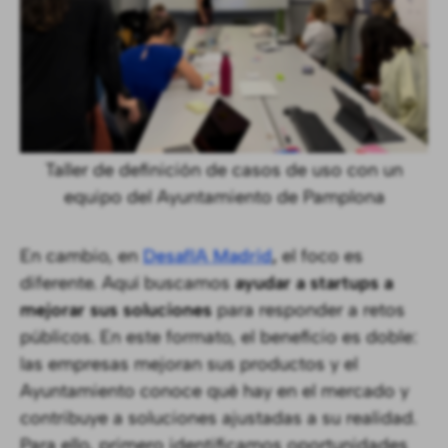
Taller de definición de casos de uso con un
equipo del Ayuntamiento de Pamplona
En cambio, en
DesafIA Madrid
,
el foco es
diferente. Aquí buscamos
ayudar a startups a
mejorar sus soluciones
para responder a retos
públicos. En este formato, el beneficio es doble:
las empresas mejoran sus productos y el
Ayuntamiento conoce qué hay en el mercado y
contribuye a soluciones ajustadas a su realidad.
Para ello, primero identificamos oportunidades