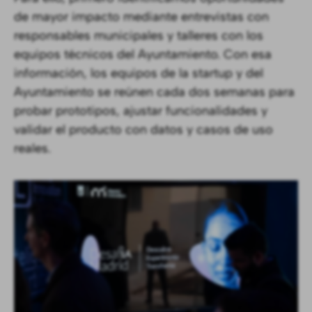
de mayor impacto mediante entrevistas con
responsables municipales y talleres con los
equipos técnicos del Ayuntamiento. Con esa
información, los equipos de la startup y del
Ayuntamiento se reúnen cada dos semanas para
probar prototipos, ajustar funcionalidades y
validar el producto con datos y casos de uso
reales.