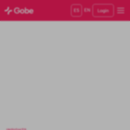
EN
ES
Login