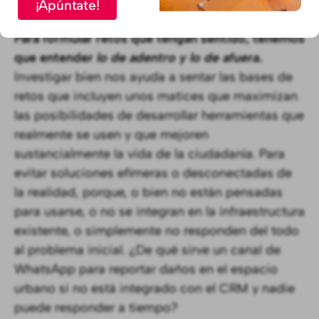
¡Apúntate!
que responda a las necesidades de las personas.
Para formular retos que tengan sentido, tenemos
que entender
lo de adentro y lo de afuera
.
Investigar bien nos ayuda a sentar las bases de
retos que incluyen unos matices que maximizan
las posibilidades de desarrollar herramientas que
realmente se usen y que mejoren
sustancialmente la vida de la ciudadanía. Para
evitar soluciones efímeras o desconectadas de
la realidad, porque, o bien no están pensadas
para usarse, o no se integran en la infraestructura
existente, o simplemente no responden del todo
al problema inicial. ¿De qué sirve un canal de
WhatsApp para reportar daños en el espacio
urbano si no está integrado con el CRM y nadie
puede responder a tiempo?