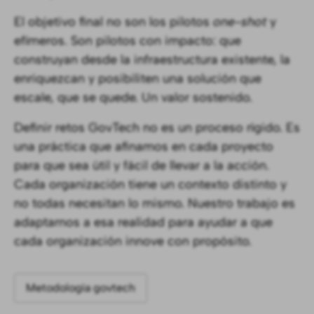
El objetivo final no son los pilotos
one-shot
y
efímeros. Son pilotos con impacto: que
construyan desde la infraestructura existente, la
enriquezcan y posibiliten una solución que
escale, que se quede. Un valor sostenido.
Definir retos GovTech no es un proceso rígido. Es
una práctica que afinamos en cada proyecto
para que sea útil y fácil de llevar a la acción.
Cada organización tiene un contexto distinto y
no todas necesitan lo mismo. Nuestro trabajo es
adaptarnos a esa realidad para ayudar a que
cada organización innove con propósito.
Metodología govtech