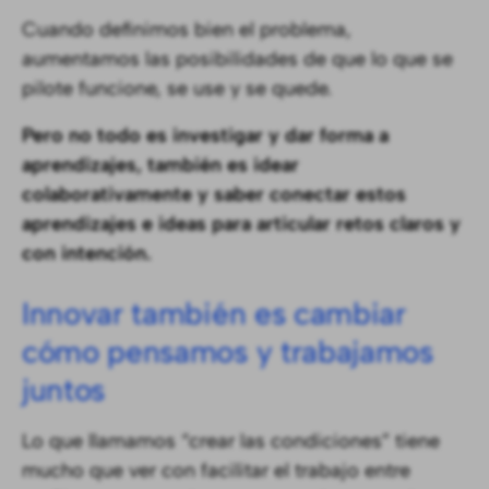
Cuando definimos bien el problema,
aumentamos las posibilidades de que lo que se
pilote funcione, se use y se quede.
Pero no todo es investigar y dar forma a
aprendizajes, también es idear
colaborativamente y saber conectar estos
aprendizajes e ideas para articular retos claros y
con intención.
Innovar también es cambiar
cómo pensamos y trabajamos
juntos
Lo que llamamos “crear las condiciones” tiene
mucho que ver con facilitar el trabajo entre