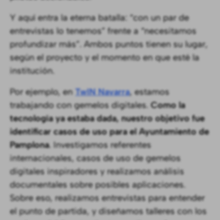
Y aquí entra la eterna batalla: “con un par de
entrevistas lo tenemos” frente a “necesitamos
profundizar más”. Ambos puntos tienen su lugar,
según el proyecto y el momento en que esté la
institución.
Por ejemplo, en
TwIN Navarra
, estamos
trabajando con gemelos digitales.
Como la
tecnología ya estaba dada, nuestro objetivo fue
identificar casos de uso para el Ayuntamiento de
Pamplona
. Investigamos referentes
internacionales, casos de uso de gemelos
digitales inspiradores y realizamos análisis
documentales sobre posibles aplicaciones.
Sobre eso, realizamos entrevistas para entender
el punto de partida, y diseñamos talleres con los