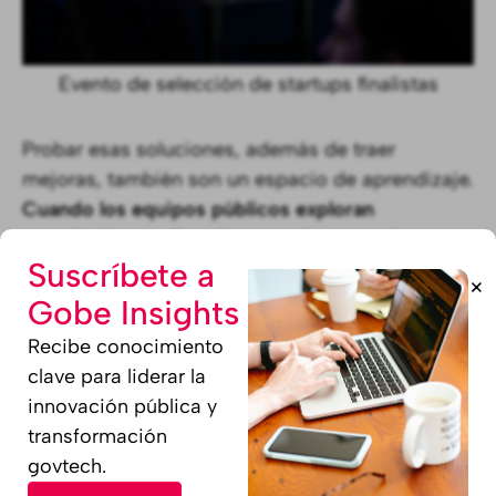
Evento de selección de startups finalistas
Probar esas soluciones, además de traer
mejoras, también son un espacio de aprendizaje.
Cuando los equipos públicos exploran
tecnologías en situaciones reales, no solo en
Suscríbete a
teoría, emergen cuestiones como:
¿en qué
+
puntos tiene sentido automatizar un proceso de
Gobe Insights
contratación y cuándo sigue siendo
Recibe conocimiento
imprescindible una persona detrás? ¿En qué
clave para liderar la
situaciones los sensores IoT aportan valor en
innovación pública y
tiempo real, y cuándo generan ruido más que
transformación
datos útiles? Estas reflexiones en la práctica son
govtech.
las que ayudan a dar forma a la tecnología para