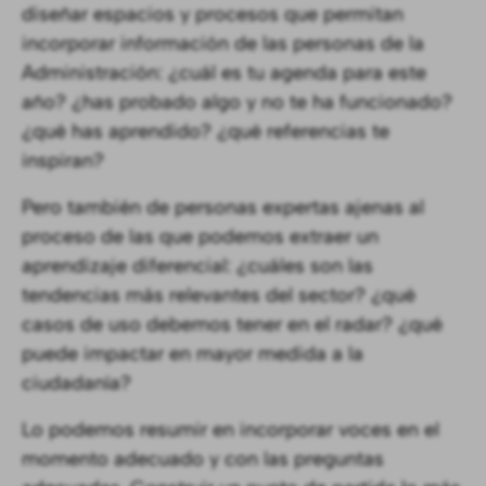
diseñar espacios y procesos que permitan
incorporar información de las personas de la
Administración: ¿cuál es tu agenda para este
año? ¿has probado algo y no te ha funcionado?
¿qué has aprendido? ¿qué referencias te
inspiran?
Pero también de personas expertas ajenas al
proceso de las que podemos extraer un
aprendizaje diferencial: ¿cuáles son las
tendencias más relevantes del sector? ¿qué
casos de uso debemos tener en el radar? ¿qué
puede impactar en mayor medida a la
ciudadanía?
Lo podemos resumir en incorporar voces en el
momento adecuado y con las preguntas