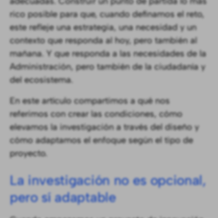
adecuadas. Construir un punto de partida lo más
rico posible para que, cuando definamos el reto,
este refleje una estrategia, una necesidad y un
contexto que responda al hoy, pero también al
mañana. Y que responda a las necesidades de la
Administración, pero también de la ciudadanía y
del ecosistema.
En este artículo compartimos a qué nos
referimos con crear las condiciones, cómo
elevamos la investigación a través del diseño y
cómo adaptamos el enfoque según el tipo de
proyecto.
La investigación no es opcional,
pero sí adaptable