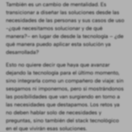
También es un cambio de mentalidad. Es
transicionar a diseñar las soluciones desde las
necesidades de las personas y sus casos de uso
-¿qué necesitamos solucionar y de qué
manera?– en lugar de desde la tecnología – ¿de
qué manera puedo aplicar esta solución ya
desarrollada?
Esto no quiere decir que haya que avanzar
dejando la tecnología para el último momento,
sino integrarla como un compañero de viaje: sin
sesgarnos ni imponernos, pero sí mostrándonos
las posibilidades que van surgiendo en torno a
las necesidades que destapamos. Los retos ya
no deben hablar solo de necesidades y
preguntas, sino también del stack tecnológico
en el que vivirán esas soluciones.