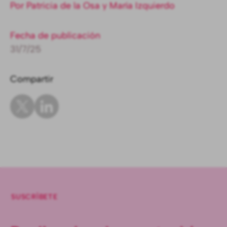
Por Patricia de la Osa y María Izquierdo
Fecha de publicación
31/7/25
Compartir
SUSCRÍBETE