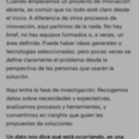
Cuando empezamos un proyecto de innovación
abierta, es común que no todo esté claro desde
el inicio. A diferencia de otros procesos de
innovación, aquí partimos de la nada. No hay
brief, no hay equipos formados o, a veces, un
área definida. Puede haber ideas generales o
tecnologías seleccionadas, pero pocas veces se
define claramente el problema desde la
perspectiva de las personas que usarán la
solución.
Aquí entra la fase de investigación. Recogemos
datos sobre necesidades y expectativas,
analizamos procesos y herramientas, y
convertimos en insights que guíen las
propuestas de soluciones.
Un dato nos dice qué está ocurriendo, es una