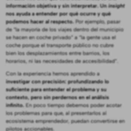
información objetiva y sin interpretar. Un
insight
nos ayuda a entender por qué ocurre y qué
podemos hacer al respecto.
Por ejemplo, pasar
de “la mayoría de los viajes dentro del municipio
se hacen en coche privado” a “la gente usa el
coche porque el transporte público no cubre
bien los desplazamientos entre barrios, los
horarios, ni las necesidades de accesibilidad”.
Con la experiencia hemos aprendido a
investigar con precisión: profundizando lo
suficiente para entender el problema y su
contexto, pero sin perdernos en el análisis
infinito.
En poco tiempo debemos poder acotar
los problemas para que, al presentarlos al
ecosistema emprendedor, puedan convertirse en
pilotos accionables.