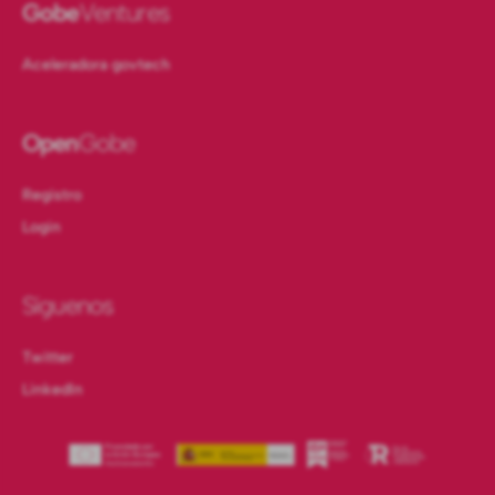
Gobe
Ventures
Aceleradora govtech
Open
Gobe
Registro
Login
Síguenos
Twitter
LinkedIn