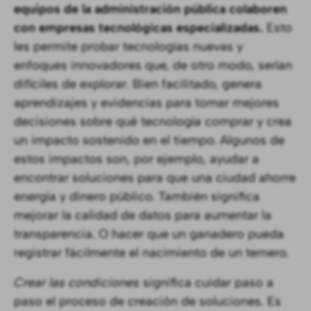
equipos de la administración pública colaboren
con empresas tecnológicas especializadas.
Esto
les permite probar tecnologías nuevas y
enfoques innovadores que, de otro modo, serían
difíciles de explorar. Bien facilitado, genera
aprendizajes y evidencias para tomar mejores
decisiones sobre qué tecnología comprar y crea
un impacto sostenido en el tiempo. Algunos de
estos impactos son, por ejemplo, ayudar a
encontrar soluciones para que una ciudad ahorre
energía y dinero público. También significa
mejorar la calidad de datos para aumentar la
transparencia. O hacer que un ganadero pueda
registrar fácilmente el nacimiento de un ternero.
Crear las condiciones
significa cuidar paso a
paso el proceso de creación de soluciones. Es