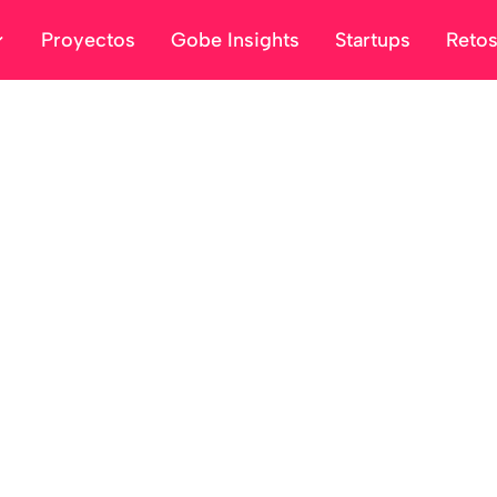
Proyectos
Gobe Insights
Startups
Reto
rma de innovación a
e innovación abierta de Gobe, donde las st
para los retos de la Administración.