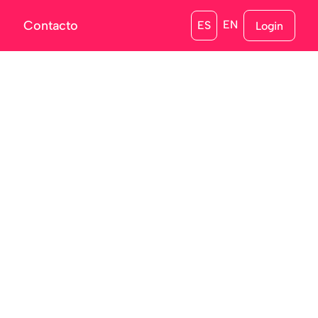
s
Contacto
EN
ES
Login
bierta
artups lanzan