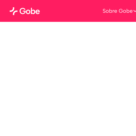
Sobre Gobe
OPEN GOBE
Platafo
La plataforma d
sus propuestas 