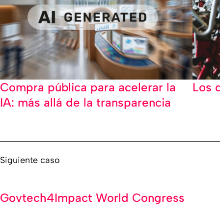
Compra pública para acelerar la
Los 
IA: más allá de la transparencia
Siguiente caso
Govtech4Impact World Congress