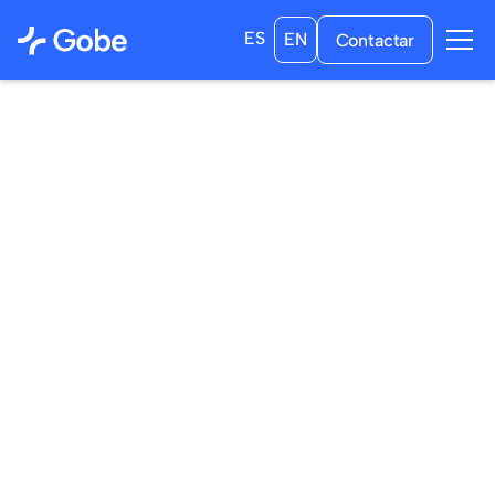
ES
EN
Contactar
/
/
04
/
08
/
2025
a las
14:00