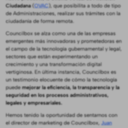
Ciudadana
(
OVAC
), que posibilita a todo de tipo
de Administraciones, realizar sus trámites con la
ciudadanía de forma remota.
Councilbox se alza como una de las empresas
emergentes más innovadoras y prometedoras en
el campo de la tecnología gubernamental y legal,
sectores que están experimentando un
crecimiento y una transformación digital
vertiginosa. En última instancia, Councilbox es
un testimonio elocuente de cómo la tecnología
puede
mejorar la eficiencia, la transparencia y la
seguridad en los procesos administrativos,
legales y empresariales.
Hemos tenido la oportunidad de sentarnos con
el director de marketing de Councilbox,
Juan