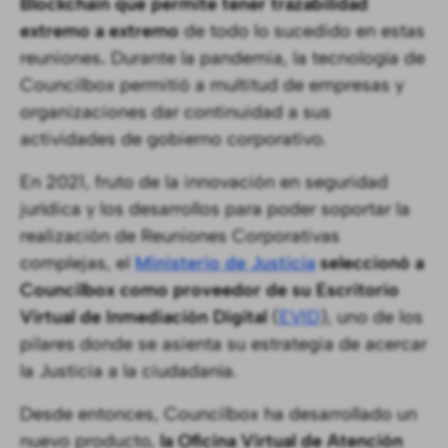
Blockchain que permite tener trazabilidad
extremo a extremo
de todo lo sucedido en estas
reuniones
.
Durante la pandemia, la tecnología de
Councilbox permitió a multitud de empresas y
organizaciones dar continuidad a sus
actividades de gobierno corporativo.
En 2021, fruto de la innovación en seguridad
jurídica y los desarrollos para poder soportar la
realización de Reuniones Corporativas
complejas, el
Ministerio de Justicia
seleccionó a
Councilbox como proveedor de su Escritorio
Virtual de Inmediación Digital
(
EVID
), uno de los
pilares donde se asienta su estrategia de acercar
la Justicia a la ciudadanía.
Desde entonces, Councilbox ha desarrollado un
nuevo producto,
la Oficina Virtual de Atención