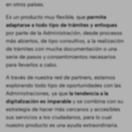
en otros países.
Es un producto muy flexible, que
permite
adaptarse a todo tipo de trámites y enfoques
por parte de la Administración, desde procesos
más abiertos, de tipo consultivo, a la realización
de trámites con mucha documentación o una
serie de pasos y consentimientos necesarios
para llevarlos a cabo.
A través de nuestra red de partners, estamos
explorando todo tipo de oportunidades con las
Administraciones, ya que
la tendencia a la
digitalización es imparable
y se combina con su
estrategia de hacer más cercanos y accesibles
sus servicios a los ciudadanos, para lo cual
nuestro producto es una ayuda extraordinaria.