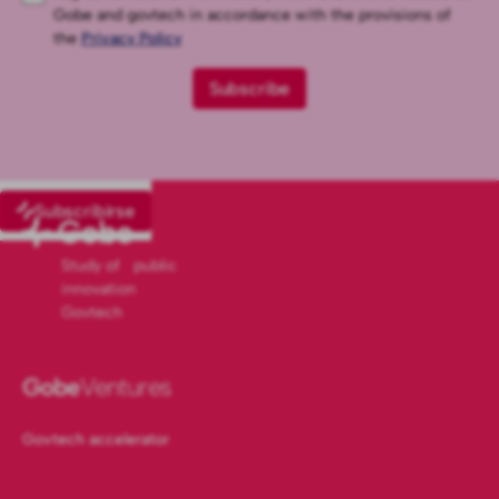
Gobe and govtech in accordance with the provisions of
the
Privacy Policy
Subscribirse
Study of public
innovation
Govtech
Gobe
Ventures
Govtech accelerator