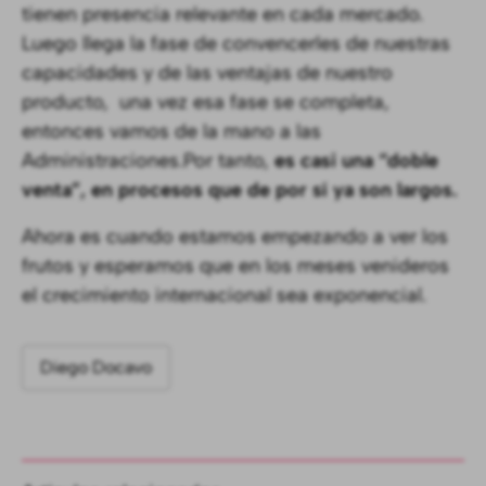
tienen presencia relevante en cada mercado.
Luego llega la fase de convencerles de nuestras
capacidades y de las ventajas de nuestro
producto, una vez esa fase se completa,
entonces vamos de la mano a las
Administraciones.Por tanto,
es casi una “doble
venta”, en procesos que de por sí ya son largos.
Ahora es cuando estamos empezando a ver los
frutos y esperamos que en los meses venideros
el crecimiento internacional sea exponencial.
Diego Docavo