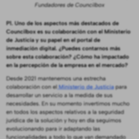
Fundadores de Councilbox
P1. Uno de los aspectos más destacados de
Councilbox es su colaboración con el Ministerio
de Justicia y su papel en el portal de
inmediación digital. ¿Puedes contarnos más
sobre esta colaboración? ¿Cómo ha impactado
en la percepción de la empresa en el mercado?
Desde 2021 mantenemos una estrecha
colaboración con el
Ministerio de Justicia
para
desarrollar un servicio a la medida de sus
necesidades. En su momento invertimos mucho
en todos los aspectos relativos a la seguridad
jurídica de la solución y hoy en día seguimos
evolucionando para ir adaptando las
funcionalidades a todo lo que van demandado