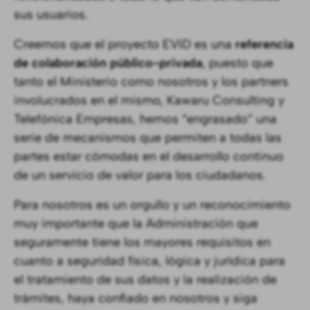
sus usuarios.
Creemos que el proyecto EVID es una
referencia
de colaboración público-privada
, puesto que
tanto el Ministerio como nosotros y los partners
involucrados en el mismo, Kawaru Consulting y
Telefónica Empresas, hemos “engrasado” una
serie de mecanismos que permiten a todas las
partes estar cómodas en el desarrollo continuo
de un servicio de valor para los ciudadanos.
Para nosotros es un orgullo y un reconocimiento
muy importante que la Administración que
seguramente tiene los mayores requisitos en
cuanto a seguridad física, lógica y jurídica para
el tratamiento de sus datos y la realización de
trámites, haya confiado en nosotros y siga