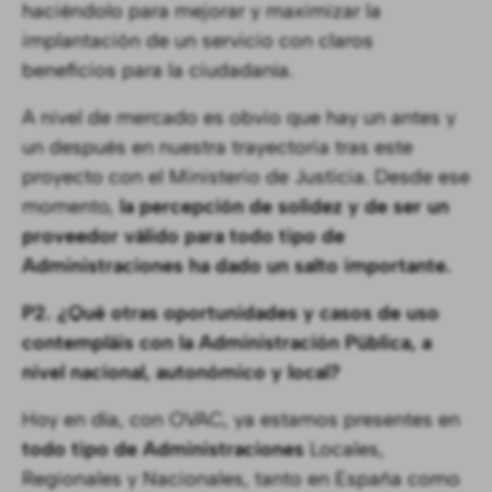
haciéndolo para mejorar y maximizar la
implantación de un servicio con claros
beneficios para la ciudadanía.
A nivel de mercado es obvio que hay un antes y
un después en nuestra trayectoria tras este
proyecto con el Ministerio de Justicia. Desde ese
momento,
la percepción de solidez y de ser un
proveedor válido para todo tipo de
Administraciones ha dado un salto importante.
P2. ¿Qué otras oportunidades y casos de uso
contempláis con la Administración Pública, a
nivel nacional, autonómico y local?
Hoy en día, con OVAC, ya estamos presentes en
todo tipo de Administraciones
Locales,
Regionales y Nacionales, tanto en España como