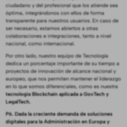
ciudadano y del profesional que los atiende sea
óptima, integrándonos con ellos de forma
transparente para nuestros usuarios. En caso de
ser necesario, estamos abiertos a otras
colaboraciones e integraciones, tanto a nivel
nacional, como internacional.
Por otro lado, nuestro equipo de Tecnología
dedica un porcentaje importante de su tiempo a
proyectos de innovación de alcance nacional y
europeo, que nos permiten mantener el liderazgo
en lo que somos diferenciales, como es nuestra
tecnología Blockchain aplicada a GovTech y
LegalTech.
P6. Dada la creciente demanda de soluciones
digitales para la Administración en Europa y