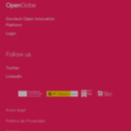
Open
Gobe
Govtech Open Innovation
Platform
Login
Follow us
Twitter
LinkedIn
Aviso legal
Política de Privacidad