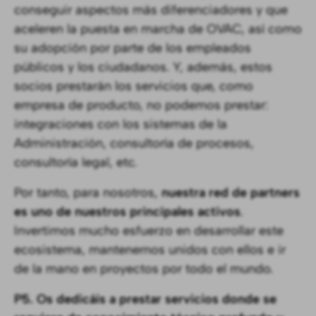
conseguir aspectos más diferenciadores y que
aceleren la puesta en marcha de OVAC, así como
su adopción por parte de los empleados
públicos y los ciudadanos. Y, además, estos
socios prestarán los servicios que, como
empresa de producto, no podemos prestar:
integraciones con los sistemas de la
Administración, consultoría de procesos,
consultoría legal, etc.
Por tanto, para nosotros,
nuestra red de partners
es uno de nuestros principales activos
.
Invertimos mucho esfuerzo en desarrollar este
ecosistema, mantenernos unidos con ellos e ir
de la mano en proyectos por todo el mundo.
P5. Os dedicáis a prestar servicios donde se