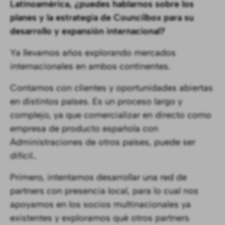
Latinoamérica, ¿puedes hablarnos sobre los
planes y la estrategia de Councilbox para su
desarrollo y expansión internacional?
Ya llevamos años explorando mercados
internacionales en ambos continentes.
Contamos con clientes y oportunidades abiertas
en distintos países. Es un proceso largo y
complejo, ya que comercializar en directo como
empresa de producto española con
Administraciones de otros países, puede ser
difícil..
Primero, intentamos desarrollar una red de
partners con presencia local, para lo cual nos
apoyamos en los socios multinacionales ya
existentes y exploramos qué otros partners