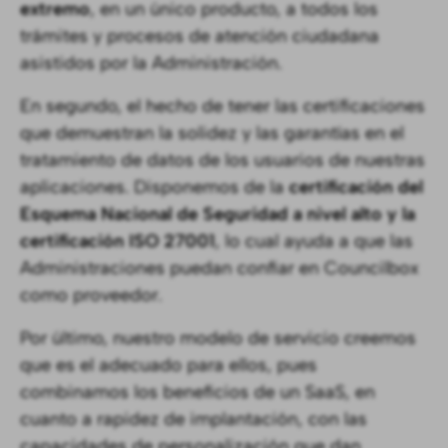
extremo
, en un único producto, a todos los
trámites y procesos de atención ciudadana
asistidos por la Administración.
En segundo, el hecho de tener las certificaciones
que demuestran la solidez y las garantías en el
tratamiento de datos de los usuarios de nuestras
aplicaciones. Disponemos de la
certificación
del
Esquema Nacional de Seguridad a nivel alto y la
certificación ISO 27001
, lo cual ayuda a que las
Administraciones puedan confiar en Councilbox
como proveedor.
Por último, nuestro modelo de servicio creemos
que es el adecuado para ellos, pues
combinamos los beneficios de un SaaS, en
cuanto a rapidez de implantación, con las
capacidades de personalización que dan