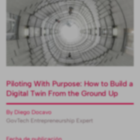
Piloting With Purpose: How to Build a
Digital Twin From the Ground Up
By Diego Docavo
GovTech Entrepreneurship Expert
Fecha de publicación