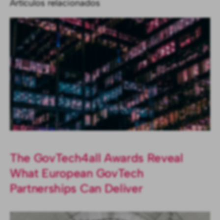
Artículos relacionados
The GovTech4all Awards Reveal
What European GovTech
Partnerships Can Deliver