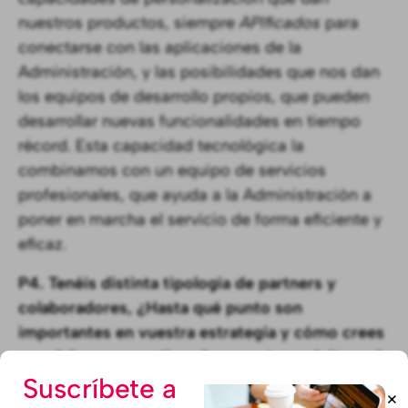
nuestros productos, siempre
APIficados
para
conectarse con las aplicaciones de la
Administración, y las posibilidades que nos dan
los equipos de desarrollo propios, que pueden
desarrollar nuevas funcionalidades en tiempo
récord. Esta capacidad tecnológica la
combinamos con un equipo de servicios
profesionales, que ayuda a la Administración a
poner en marcha el servicio de forma eficiente y
eficaz.
P4. Tenéis distinta tipología de partners y
colaboradores, ¿Hasta qué punto son
importantes en vuestra estrategia y cómo crees
que deben ser gestionados para tener éxito en la
Suscríbete a
relación con las Administraciones?
+