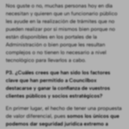
Nos guste o no, muchas personas hoy en día
necesitan y quieren que un funcionario público
les ayude en la realización de trámites que no
pueden realizar por sí mismos bien porque no
están disponibles en los portales de la
Administración o bien porque les resultan
complejos o no tienen lo necesario a nivel
tecnológico para llevarlos a cabo.
P3. ¿Cuáles crees que han sido los factores
clave que han permitido a Councilbox
destacarse y ganar la confianza de vuestros
clientes públicos y socios estratégicos?
En primer lugar, el hecho de tener una propuesta
de valor diferencial, pues
somos los únicos que
podemos dar seguridad jurídica extremo a