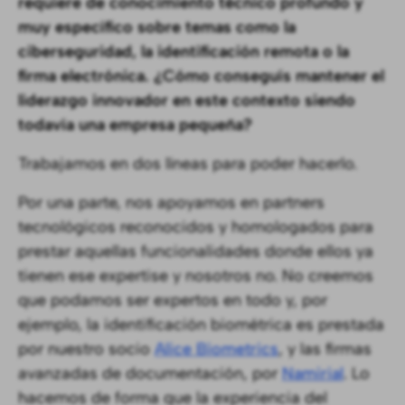
requiere de conocimiento técnico profundo y
muy específico sobre temas como la
ciberseguridad, la identificación remota o la
firma electrónica. ¿Cómo conseguís mantener el
liderazgo innovador en este contexto siendo
todavía una empresa pequeña?
Trabajamos en dos líneas para poder hacerlo.
Por una parte, nos apoyamos en partners
tecnológicos reconocidos y homologados para
prestar aquellas funcionalidades donde ellos ya
tienen ese expertise y nosotros no. No creemos
que podamos ser expertos en todo y, por
ejemplo, la identificación biométrica es prestada
por nuestro socio
Alice Biometrics
, y las firmas
avanzadas de documentación, por
Namirial
. Lo
hacemos de forma que la experiencia del