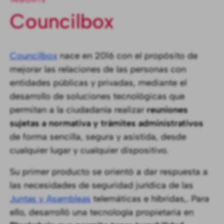
INSIGHTS
Councilbox
Councilbox
nace en 2016 con el propósito de
mejorar las relaciones de las personas con
entidades públicas y privadas, mediante el
desarrollo de soluciones tecnológicas que
permitan a la ciudadanía realizar
reuniones
sujetas a normativa y trámites administrativos
de forma sencilla, segura y asistida, desde
cualquier lugar y cualquier dispositivo.
Su primer producto se orientó a dar respuesta a
las necesidades de seguridad jurídica de las
Juntas y Asambleas
telemáticas e híbridas,. Para
ello,
desarrolló una tecnología propietaria en