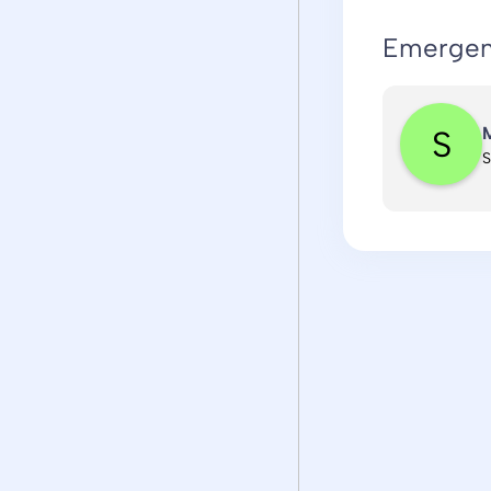
Emergen
M
S