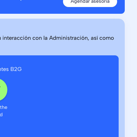
Agendar asesoría
u interacción con la Administración, así como
ntes B2G
the
d