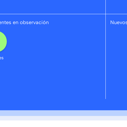
ntes en observación
Nuevos
es