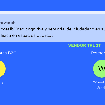
Govtech
accesibilidad cognitiva y sensorial del ciudadano en s
 física en espacios públicos.
VENDOR TRUST
ntes B2G
Refere
lfy
Wheel 
Worl