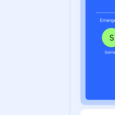
Emerge
Solm