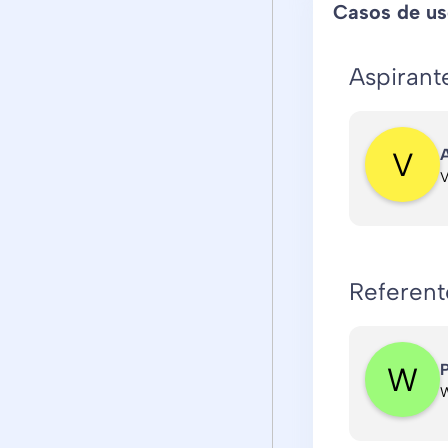
Casos de u
Aspirant
A
V
Referen
P
W