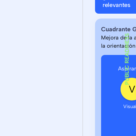
relevantes
Cuadrante 
PUBLIC READINESS
Mejora de la 
la orientación
Aspira
Visua