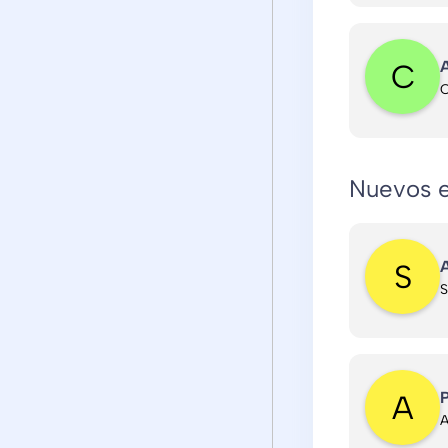
A
C
Nuevos e
A
P