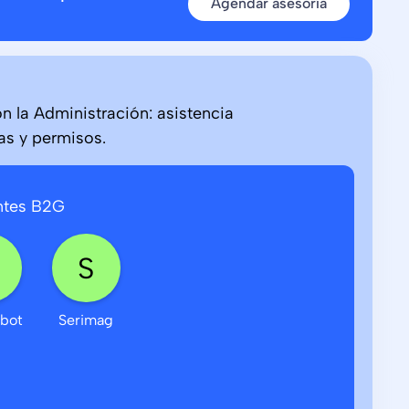
Agendar asesoría
on la Administración: asistencia
as y permisos.
ntes B2G
nbot
Serimag