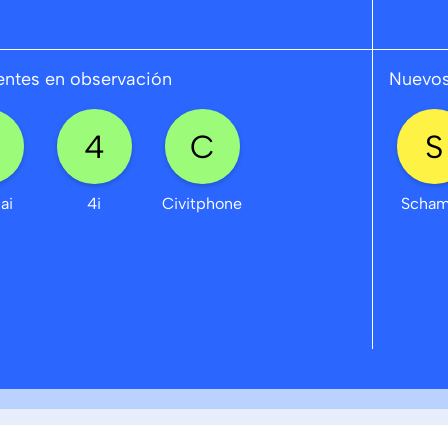
ntes en observación
Nuevos
.ai
4i
Civitphone
Scha