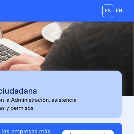
EN
ES
 ciudadana
on la Administración: asistencia
as y permisos.
n las empresas más