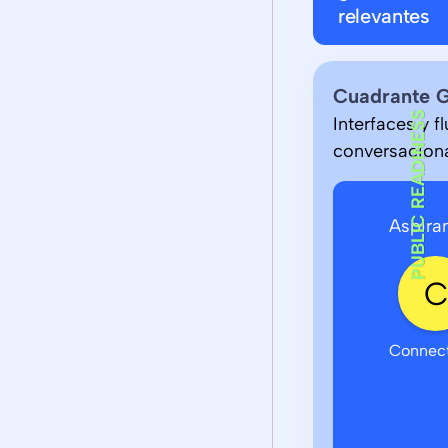
relevantes
Cuadrante 
PUBLIC READINESS
Interfaces y f
conversaciona
Aspira
Connec