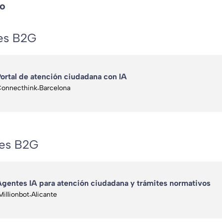
so
es B2G
ortal de atención ciudadana con IA
onnecthink
·
Barcelona
tes B2G
gentes IA para atención ciudadana y trámites normativos
Millionbot
·
Alicante