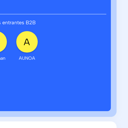
 entrantes B2B
man
AUNOA