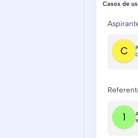
Casos de u
Aspirant
P
C
Referen
A
1