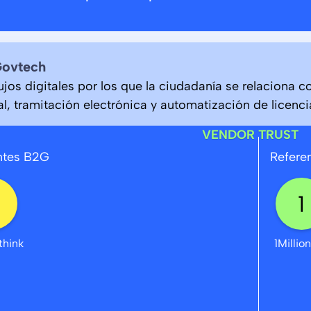
Govtech
lujos digitales por los que la ciudadanía se relaciona c
l, tramitación electrónica y automatización de licenci
VENDOR TRUST
ntes B2G
Refere
think
1Millio