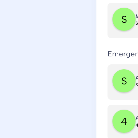
M
S
Emergen
A
S
A
4